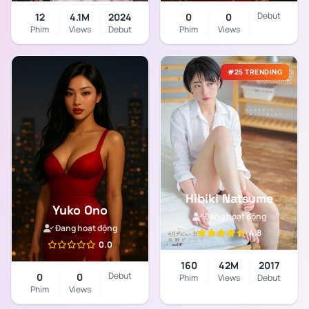
Debut
12
4.1M
2024
0
0
Phim
Views
Debut
Phim
Views
#25 TRENDING
Hibiki Natsume
Yuko Ono
Đang hoạt động
Đang hoạt động
4.8
0.0
160
42M
2017
Debut
0
0
Phim
Views
Debut
Phim
Views