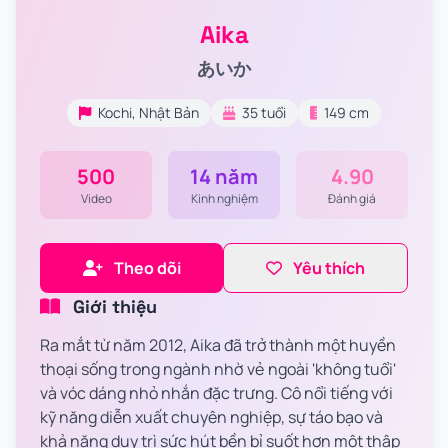
Aika
あいか
Kochi, Nhật Bản
35 tuổi
149 cm
500
14 năm
4.90
Video
Kinh nghiệm
Đánh giá
Theo dõi
Yêu thích
Giới thiệu
Ra mắt từ năm 2012, Aika đã trở thành một huyền
thoại sống trong ngành nhờ vẻ ngoài 'không tuổi'
và vóc dáng nhỏ nhắn đặc trưng. Cô nổi tiếng với
kỹ năng diễn xuất chuyên nghiệp, sự táo bạo và
khả năng duy trì sức hút bền bỉ suốt hơn một thập