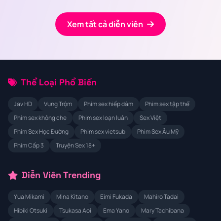
Xem tất cả diễn viên
Thể Loại Phổ Biến
Jav HD
Vụng Trộm
Phim sex hiếp dâm
Phim sex tập thể
Phim sex không che
Phim sex loạn luân
Sex Việt
Phim Sex Học Đường
Phim sex vietsub
Phim Sex Âu Mỹ
Phim Cấp 3
Truyện Sex 18+
Diễn Viên Trending
Yua Mikami
Mina Kitano
Eimi Fukada
Mahiro Tadai
Hibiki Otsuki
Tsukasa Aoi
Ema Yano
Mary Tachibana