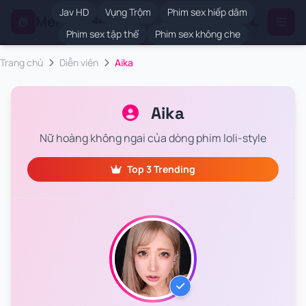
Jav HD
Vụng Trộm
Phim sex hiếp dâm
MePhimSex
.VIP
Phim sex tập thể
Phim sex không che
Trang chủ
Diễn viên
Aika
Aika
Nữ hoàng không ngai của dòng phim loli-style
Top 3 Trending