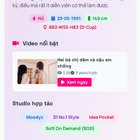
kỷ, điều mà rất ít diễn viên có thể làm được.
Nữ
23-05-1991
149 cm
B82-W55-H83 (D-Cup)
Video nổi bật
Hai bà chị dâm và cậu em
chồng
5.6K
8 years trước
Xem ngay
Studio hợp tác
Moodyz
S1 No.1 Style
Idea Pocket
Soft On Demand (SOD)