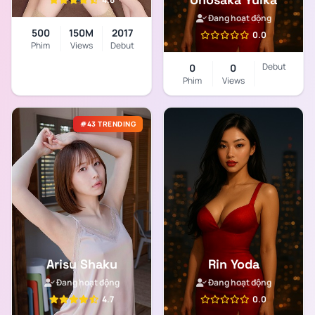
Đang hoạt động
500
150M
2017
0.0
Phim
Views
Debut
Debut
0
0
Phim
Views
#43 TRENDING
Arisu Shaku
Rin Yoda
Đang hoạt động
Đang hoạt động
4.7
0.0