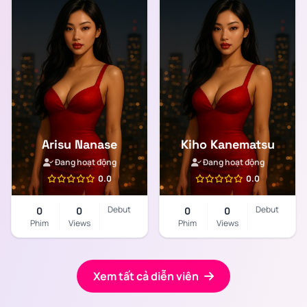
Arisu Nanase
Kiho Kanematsu
Đang hoạt động
Đang hoạt động
0.0
0.0
Debut
Debut
0
0
0
0
Phim
Views
Phim
Views
Xem tất cả diễn viên