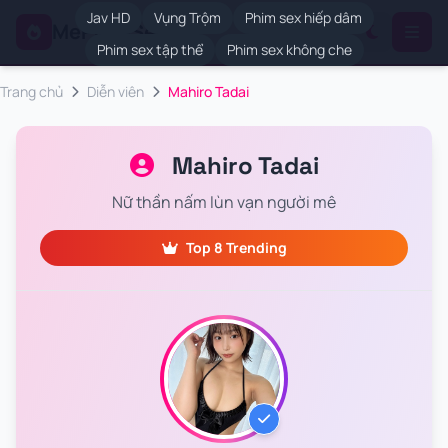
Jav HD
Vụng Trộm
Phim sex hiếp dâm
MePhimSex
.VIP
Phim sex tập thể
Phim sex không che
Trang chủ
Diễn viên
Mahiro Tadai
Mahiro Tadai
Nữ thần nấm lùn vạn người mê
Top 8 Trending