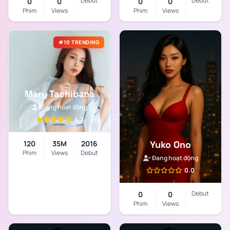
Debut
Debut
0
0
0
0
Phim
Views
Phim
Views
#10 TRENDING
Mary Tachibana
Đang hoạt động
4.7
120
35M
2016
Yuko Ono
Phim
Views
Debut
Đang hoạt động
0.0
Debut
0
0
Phim
Views