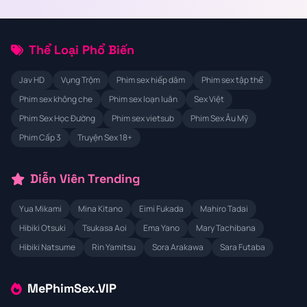
Thể Loại Phổ Biến
Jav HD
Vụng Trộm
Phim sex hiếp dâm
Phim sex tập thể
Phim sex không che
Phim sex loạn luân
Sex Việt
Phim Sex Học Đường
Phim sex vietsub
Phim Sex Âu Mỹ
Phim Cấp 3
Truyện Sex 18+
Diễn Viên Trending
Yua Mikami
Mina Kitano
Eimi Fukada
Mahiro Tadai
Hibiki Otsuki
Tsukasa Aoi
Ema Yano
Mary Tachibana
Hibiki Natsume
Rin Yamitsu
Sora Arakawa
Sara Futaba
MePhimSex.VIP