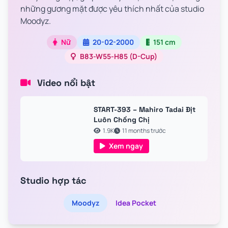
những gương mặt được yêu thích nhất của studio
Moodyz.
Nữ
20-02-2000
151 cm
B83-W55-H85 (D-Cup)
Video nổi bật
START-393 – Mahiro Tadai Địt
Luôn Chồng Chị
1.9K
11 months trước
Xem ngay
Studio hợp tác
Moodyz
Idea Pocket