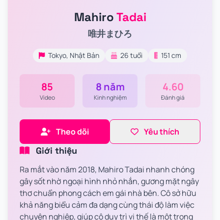
Mahiro
Tadai
唯井まひろ
Tokyo, Nhật Bản
26 tuổi
151 cm
85
8 năm
4.60
Video
Kinh nghiệm
Đánh giá
Theo dõi
Yêu thích
Giới thiệu
Ra mắt vào năm 2018, Mahiro Tadai nhanh chóng
gây sốt nhờ ngoại hình nhỏ nhắn, gương mặt ngây
thơ chuẩn phong cách em gái nhà bên. Cô sở hữu
khả năng biểu cảm đa dạng cùng thái độ làm việc
chuyên nghiệp, giúp cô duy trì vị thế là một trong