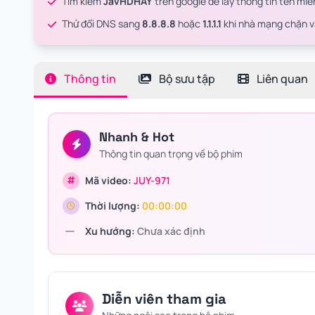
Tìm kiếm
JavHDHAY
trên google để lấy thông tin tên mi
Thử đổi DNS sang
8.8.8.8
hoặc
1.1.1.1
khi nhà mạng chặn 
Thông tin
Bộ sưu tập
Liên quan
Nhanh & Hot
Thông tin quan trọng về bộ phim
Mã video:
JUY-971
Thời lượng:
00:00:00
Xu hướng:
Chưa xác định
Diễn viên tham gia