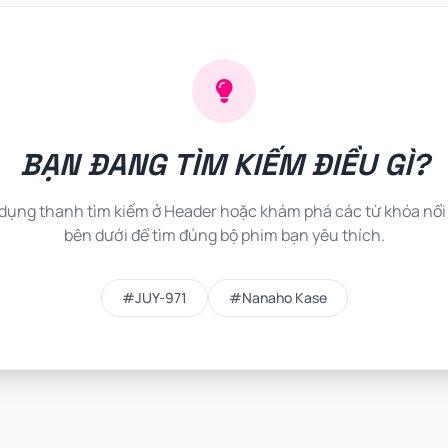
BẠN ĐANG TÌM KIẾM ĐIỀU GÌ?
dụng thanh tìm kiếm ở Header hoặc khám phá các từ khóa nổi
bên dưới để tìm đúng bộ phim bạn yêu thích.
#JUY-971
#Nanaho Kase